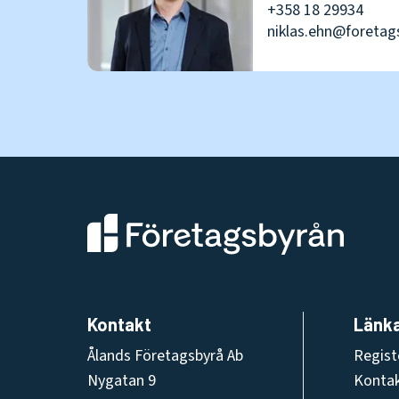
+358 18 29934
niklas.ehn@foretag
Ålands Företagsbyrå AB
Kontakt
Länk
Ålands Företagsbyrå Ab
Regist
Nygatan 9
Konta