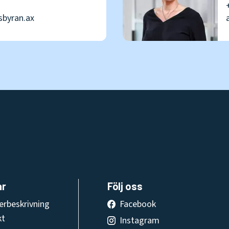
sbyran.ax
ar
Följ oss
erbeskrivning
Facebook
kt
Instagram