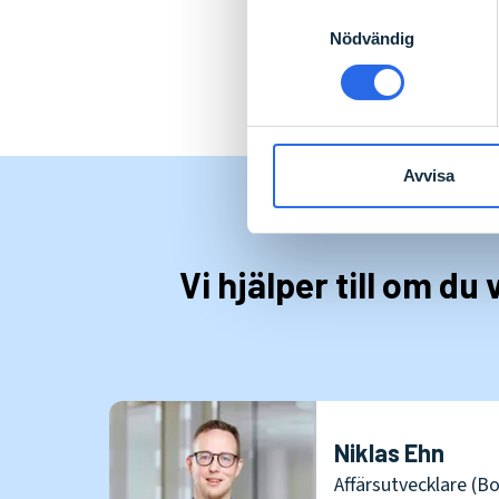
Samtyckesval
Till Bärgarns he
Nödvändig
Avvisa
Vi hjälper till om du
Niklas Ehn
Affärsutvecklare (B