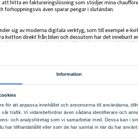
att hitta en faktureringslösning som stödjer mina chaufföre
och förhoppningsvis även sparar pengar i slutändan.
der sig av moderna digitala verktyg, som till exempel e-kvi
ra kvitton direkt från bilen och dessutom har det inneburit 
 och mappar. Som arbetsgivare känns det tryggt och smidigt
rån.
n är mycket nöjd med samarbetet med Företagsbyrån, som h
 får snabb återkoppling när han har frågor och en kundansva
ppskattar att Företagsbyrån ligger i framkant vad gäller di
Information
sourcat delar av sin ekonomiadministration. Ronny berättar
byrån till andra företag som behöver hjälp med sin ekono
cookies
e för att anpassa innehållet och annonserna till användarna, tillh
byrån är ett exempel på företag som har hittat en bra lösn
vår trafik. Vi vidarebefordrar även sådana identifierare och anna
om att anlita oss kan Bärgarn Ab koncentrera sig på det de 
nnons- och analysföretag som vi samarbetar med. Dessa kan i sin
har tillhandahållit eller som de har samlat in när du har använt 