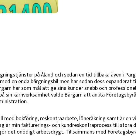
gningstjänster på Åland och sedan en tid tillbaka även i Par
med en enda bärgningsbil men har sedan dess expanderat till
ärgarn har som mål att ge sina kunder snabb och professionel
på sin kärnverksamhet valde Bärgarn att anlita Företagsbyr
inistration.
ll med bokföring, reskontraarbete, löneräkning samt är en vik
ag är min fakturerings- och kundreskontraprocess till stora 
 gör det onödigt arbetsdrygt. Tillsammans med Företagsbyrå