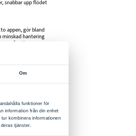
r, snabbar upp flödet
tto appen, gör bland
en minskad hantering
 att våra löner
an upplever som
rig som han fått bra
gitalisering och att det
Om
 att han även
miadministration.
andahålla funktioner för
ing för att samarbeta
n information från din enhet
gör bäst: att bärga
 tur kombinera informationen
deras tjänster.