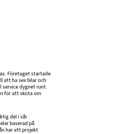
gas. Företaget startade
 att ha sex bilar och
l service dygnet runt.
ån för att sköta om
tig del i vår
delar baserad på
n har ett projekt