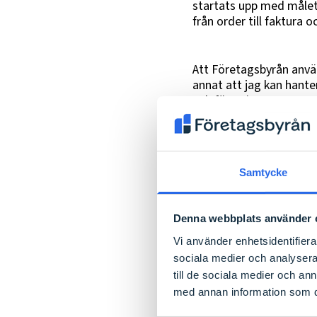
startats upp med målet 
från order till faktura 
Att Företagsbyrån använ
annat att jag kan hante
och förvaring av papper
hanteras av Företagsby
Ronny berättar att ha
smidigt och tryggt. Han
personkemi med. Ronny u
Samtycke
känns tryggt att ha out
rekommenderat Företags
Denna webbplats använder 
Vi använder enhetsidentifierar
Bärgarn Ab och Företags
sociala medier och analysera 
och skapa trygghet. Gen
till de sociala medier och a
bilar
.
med annan information som du 