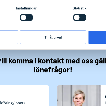
msida
Inställningar
Statistik
Tillåt urval
 vill komma i kontakt med oss gä
lönefrågor!
okföring/löner)